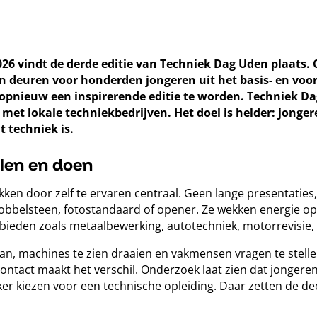
026 vindt de derde editie van Techniek Dag Uden plaats
n deuren voor honderden jongeren uit het basis- en voo
pnieuw een inspirerende editie te worden. Techniek Dag 
t lokale techniekbedrijven. Het doel is helder: jongere
t techniek is.
elen en doen
ken door zelf te ervaren centraal. Geen lange presentaties
dobbelsteen, fotostandaard of opener. Ze wekken energie o
ebieden zoals metaalbewerking, autotechniek, motorrevisie,
taan, machines te zien draaien en vakmensen vragen te stelle
 contact maakt het verschil. Onderzoek laat zien dat jongere
er kiezen voor een technische opleiding. Daar zetten de d