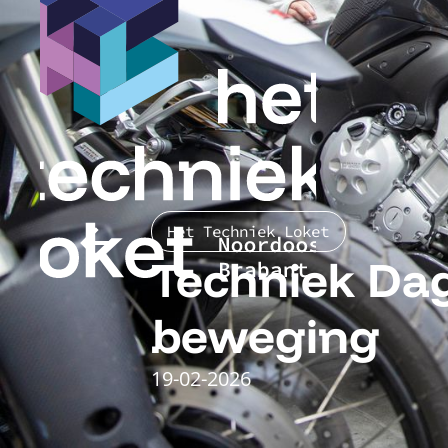
Het Techniek Loket
Techniek Dag
beweging
19
-
02
-
2026