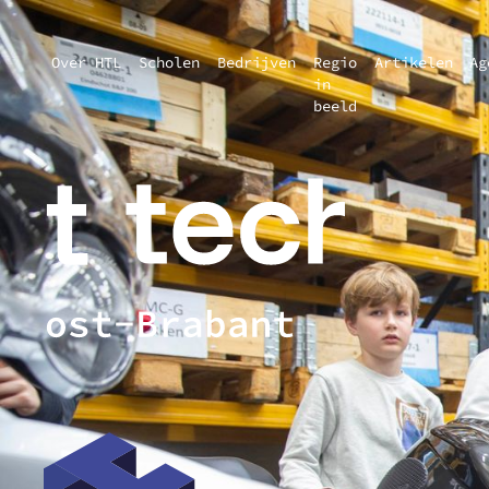
Over HTL
Scholen
Bedrijven
Regio
Artikelen
Ag
in
beeld