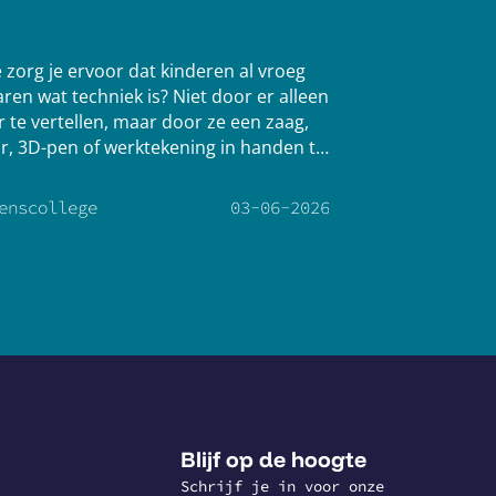
 zorg je ervoor dat kinderen al vroeg
aren wat techniek is? Niet door er alleen
r te vertellen, maar door ze een zaag,
r, 3D-pen of werktekening in handen te
en. Op het Udens College gebeurt dat al
enlang met Go4techniek
enscollege
03
-
06
-
2026
Blijf op de hoogte
Schrijf je in voor onze