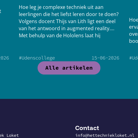
Hoe leg je complexe techniek uit aan
t
leerlingen die het liefst leren door te doen?
Hoe
Volgens docent Thijs van Lith ligt een deel
erv
van het antwoord in augmented reality.
ove
Met behulp van de Hololens laat hij
boo
leerlingen niet alleen kijken naar techniek,
gev
maar er letterlijk middenin staan.
jar
2026
#Udenscollege
15
-
06
-
2026
#Ud
Alle artikelen
Contact
ek Loket
info@hettechniekloket.nl