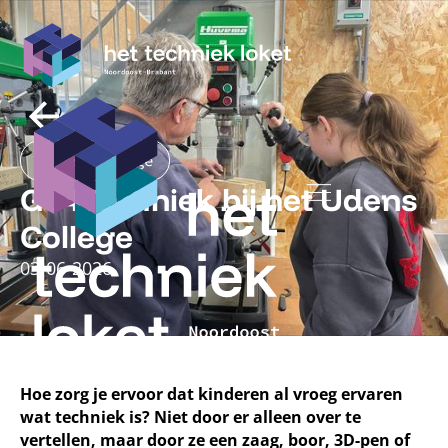
Udens College
Go4Techniek bij het Udens
College
03
-
06
-
2026
Hoe zorg je ervoor dat kinderen al vroeg ervaren
wat techniek is? Niet door er alleen over te
vertellen, maar door ze een zaag, boor, 3D-pen of