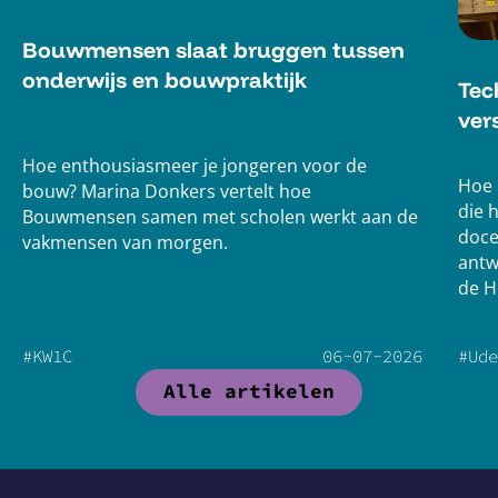
Bouwmensen slaat bruggen tussen
onderwijs en bouwpraktijk
Tech
ver
Hoe enthousiasmeer je jongeren voor de
Hoe 
bouw? Marina Donkers vertelt hoe
die 
Bouwmensen samen met scholen werkt aan de
docen
vakmensen van morgen.
antw
de Ho
naar
staa
#Ude
#KW1C
06
-
07
-
2026
Alle artikelen