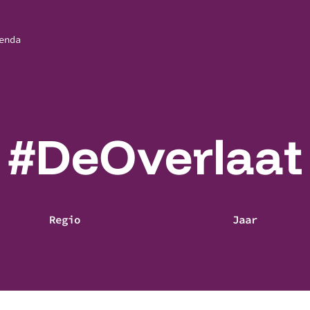
enda
#DeOverlaat
Regio
Jaar