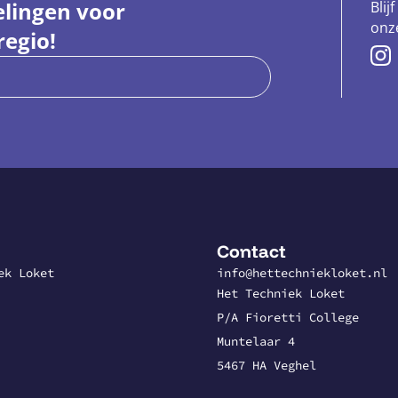
elingen voor
Blij
onze
regio!
Contact
ek Loket
info@hettechniekloket.nl
Het Techniek Loket
P/A Fioretti College
Muntelaar 4
5467 HA Veghel