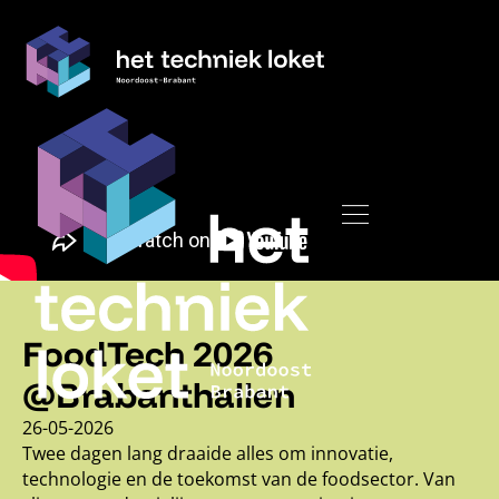
FoodTech 2026
@Brabanthallen
26
-
05
-
2026
Twee dagen lang draaide alles om innovatie,
technologie en de toekomst van de foodsector. Van