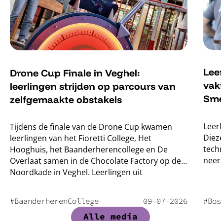
Lee
Drone Cup Finale in Veghel:
vak
leerlingen strijden op parcours van
Sme
zelfgemaakte obstakels
Leer
Tijdens de finale van de Drone Cup kwamen
Diez
leerlingen van het Fioretti College, Het
tech
Hooghuis, het Baanderherencollege en De
neer
Overlaat samen in de Chocolate Factory op de
Noordkade in Veghel. Leerlingen uit
verschillende delen van de regio ontmoetten
elkaar daar voor de ontknoping van een project
#BaanderherenCollege
09
-
07
-
2026
#Bos
waar ze maandenlang aan hadden gewerkt.
Alle media